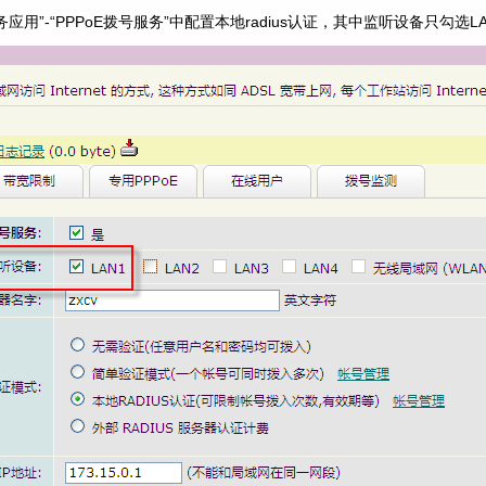
务应用”-“PPPoE拨号服务”中配置本地radius认证，其中监听设备只勾选L