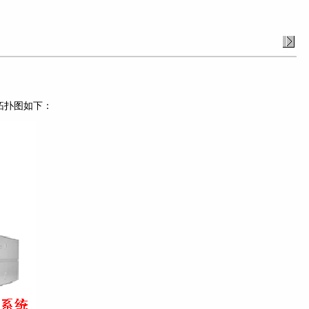
拓扑图如下：