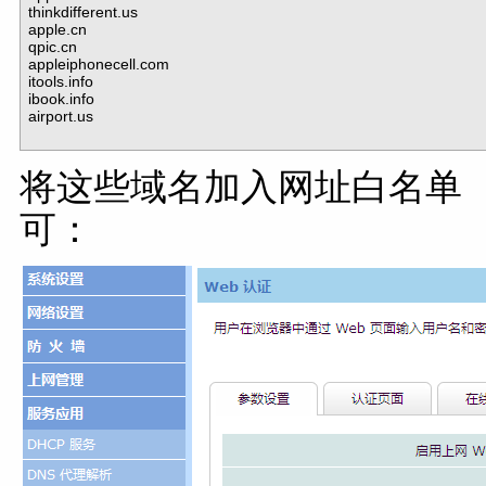
thinkdifferent.us 

apple.cn 

qpic.cn 

appleiphonecell.com 

itools.info 

ibook.info 

airport.us

将这些域名加入网址白名单
可：