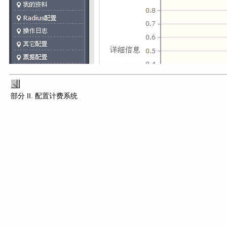
部分 II. 配置计费系统