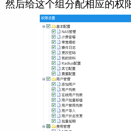
然后给这个组分配相应的权