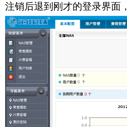
注销后退到刚才的登录界面