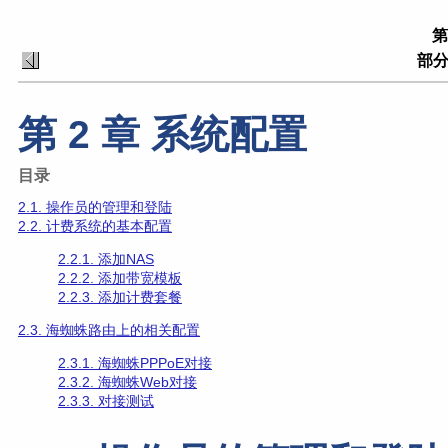
第
部分
第 2 章 系统配置
目录
2.1. 操作员的管理和登陆
2.2. 计费系统的基本配置
2.2.1. 添加NAS
2.2.2. 添加带宽模板
2.2.3. 添加计费套餐
2.3. 海蜘蛛路由上的相关配置
2.3.1. 海蜘蛛PPPoE对接
2.3.2. 海蜘蛛Web对接
2.3.3. 对接测试