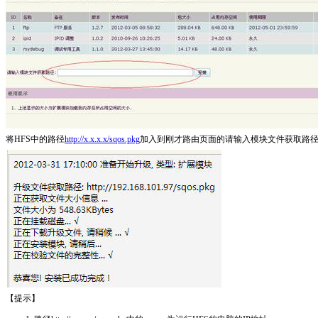
将HFS中的路径
http://x.x.x.x/sqos.pkg
加入到刚才路由页面的请输入模块文件获取路径处
【提示】