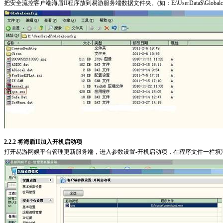
把安全流控客户端海盾II程序放到易游服务端数据文件夹。(如：E:\UserData$\Globalcon
2.2.2 将海盾II加入开机启动项
打开易游网娱平台管理更新服务端，进入参数设置-开机启动项，在程序文件一栏填海盾II的软件路