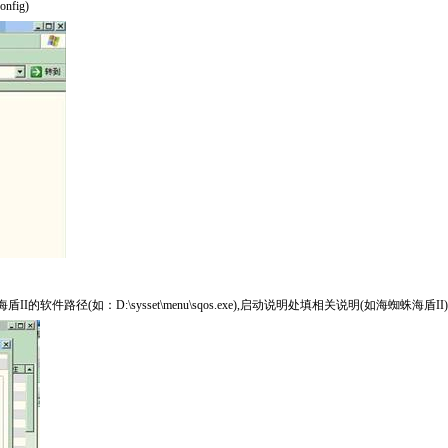
fig)
径(如：D:\sysset\menu\sqos.exe),启动说明处填相关说明(如海蜘蛛海盾