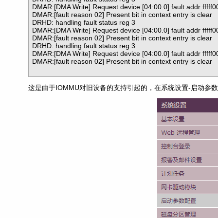
DMAR:[DMA Write] Request device [04:00.0] fault addr fffff00
DMAR:[fault reason 02] Present bit in context entry is clear

DRHD: handling fault status reg 3

DMAR:[DMA Write] Request device [04:00.0] fault addr fffff00
DMAR:[fault reason 02] Present bit in context entry is clear

DRHD: handling fault status reg 3

DMAR:[DMA Write] Request device [04:00.0] fault addr fffff00
DMAR:[fault reason 02] Present bit in context entry is clear

这是由于IOMMU对旧设备的支持引起的，在系统设置-启动参数配置