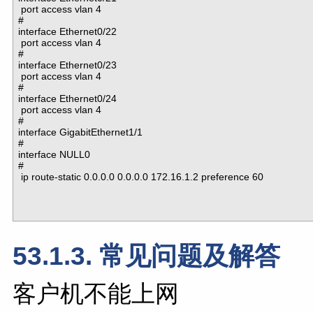
 port access vlan 4

#

interface Ethernet0/22

 port access vlan 4

#

interface Ethernet0/23

 port access vlan 4

#

interface Ethernet0/24

 port access vlan 4

#

interface GigabitEthernet1/1

#

interface NULL0

#

 ip route-static 0.0.0.0 0.0.0.0 172.16.1.2 preference 60

53.1.3. 常见问题及解答
客户机不能上网