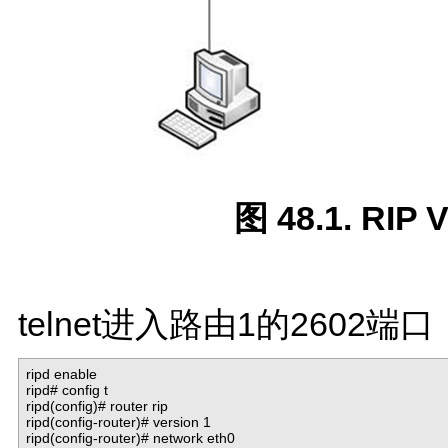
图 48.1. RI
telnet进入路由1的2602端
ripd enable

ripd# config t

ripd(config)# router rip

ripd(config-router)# version 1

ripd(config-router)# network eth0
