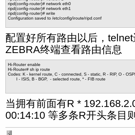
ripd(config-router)# network eth0

ripd(config-router)# network eth1

ripd(config-router)# write

Configuration saved to /etc/config/iroute/ripd.conf

配置好所有路由以后，telne
ZEBRA终端查看路由信息
Hi-Router enable

Hi-Router# sh ip route

Codes: K - kernel route, C - connected, S - static, R - RIP, O - OSPF
       I - ISIS, B - BGP,  - selected route, * - FIB route

当拥有前面有R * 192.168.2.0/24 
00:14:10 等多条R开头条